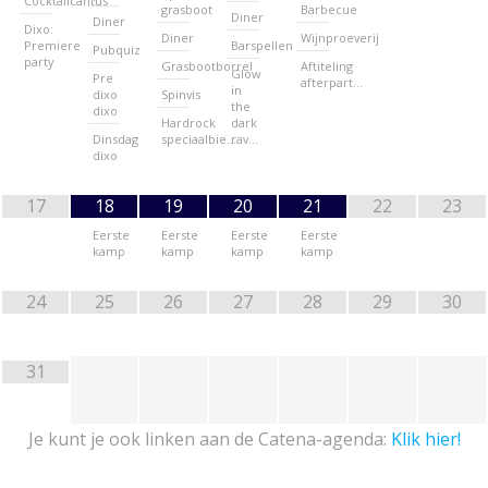
Cocktailcantus
grasboot
Barbecue
Diner
Diner
Dixo:
Diner
Wijnproeverij
Premiere
Barspellen
Pubquiz
party
Grasbootborrel
Aftiteling
Glow
Pre
afterpart…
in
dixo
Spinvis
the
dixo
Hardrock
dark
Dinsdag
speciaalbie…
rav…
dixo
17
18
19
20
21
22
23
Eerste
Eerste
Eerste
Eerste
kamp
kamp
kamp
kamp
24
25
26
27
28
29
30
31
Je kunt je ook linken aan de Catena-agenda:
Klik hier!