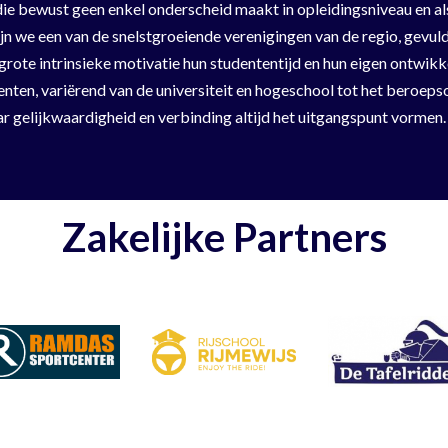
d die bewust geen enkel onderscheid maakt in opleidingsniveau en
ijn we een van de snelstgroeiende verenigingen van de regio, gevul
grote intrinsieke motivatie hun studententijd en hun eigen ontwik
nten, variërend van de universiteit en hogeschool tot het beroeps
 gelijkwaardigheid en verbinding altijd het uitgangspunt vormen.
Zakelijke Partners