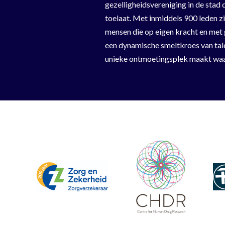
gezelligheidsvereniging in de sta
toelaat. Met inmiddels 900 leden z
mensen die op eigen kracht en met 
een dynamische smeltkroes van tale
unieke ontmoetingsplek maakt waar