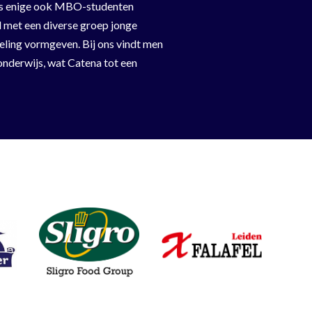
 als enige ook MBO-studenten
d met een diverse groep jonge
keling vormgeven. Bij ons vindt men
onderwijs, wat Catena tot een