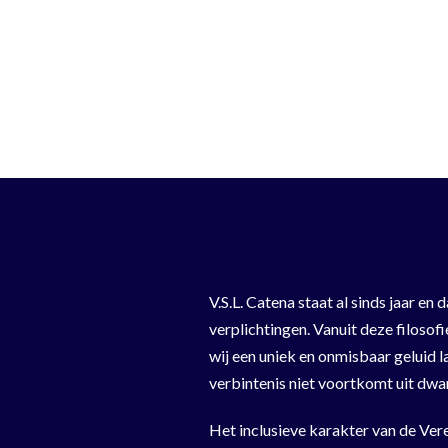
Skip
V.S.L. Catena
to
content
V.S.L. Catena staat al sinds jaar e
verplichtingen. Vanuit deze filosof
wij een uniek en onmisbaar geluid 
verbintenis niet voortkomt uit dwan
Het inclusieve karakter van de Vere